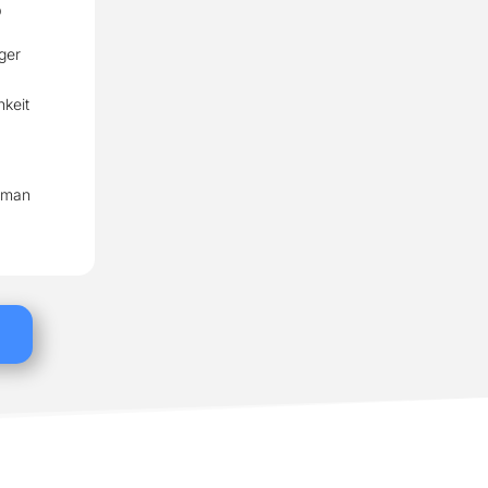
ger
hkeit
n man