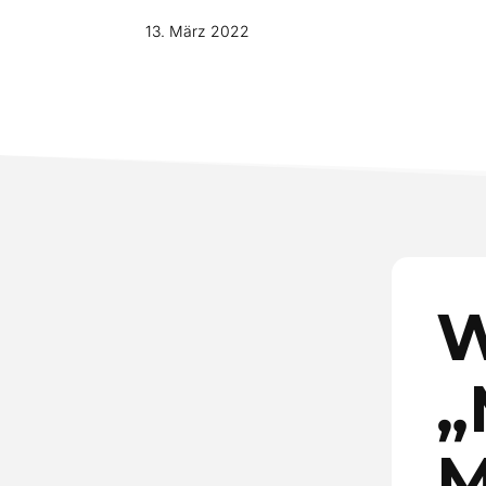
13. März 2022
W
„
M