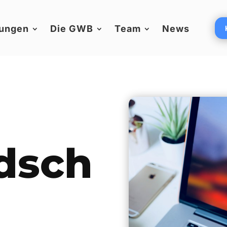
ungen
Die GWB
Team
News
edsch